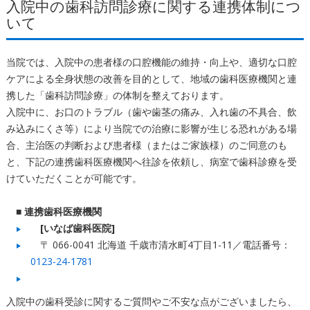
入院中の歯科訪問診療に関する連携体制につ
いて
当院では、入院中の患者様の口腔機能の維持・向上や、適切な口腔
ケアによる全身状態の改善を目的として、地域の歯科医療機関と連
携した「歯科訪問診療」の体制を整えております。
入院中に、お口のトラブル（歯や歯茎の痛み、入れ歯の不具合、飲
み込みにくさ等）により当院での治療に影響が生じる恐れがある場
合、主治医の判断および患者様（またはご家族様）のご同意のも
と、下記の連携歯科医療機関へ往診を依頼し、病室で歯科診療を受
けていただくことが可能です。
■
連携歯科医療機関
[
いなば歯科医院]
〒 066-0041 北海道 千歳市清水町4丁目1-11／電話番号：
0123-24-1781
入院中の歯科受診に関するご質問やご不安な点がございましたら、